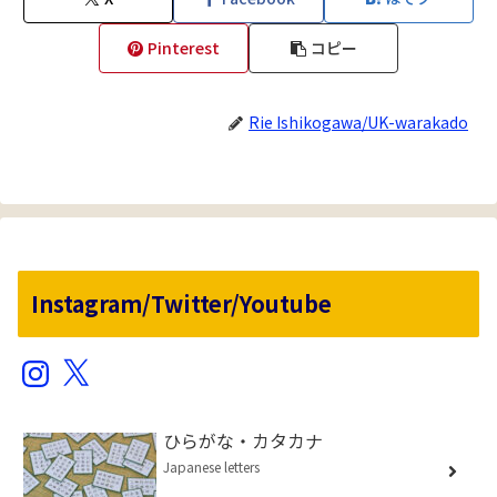
Pinterest
コピー
Rie Ishikogawa/UK-warakado
Instagram/Twitter/Youtube
Instagram
X
ひらがな・カタカナ
Japanese letters