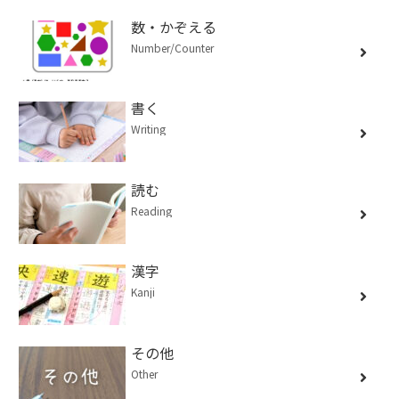
数・かぞえる
Number/Counter
書く
Writing
読む
Reading
漢字
Kanji
その他
Other