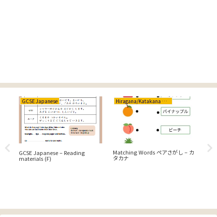
GCSE Japanese
Hiragana/Katakana ひらがな/カタカナ
Cr
工作
Matching Words ペアさがし – カ
【C
GCSE Japanese – Reading
ー
タカナ
♪
materials (F)