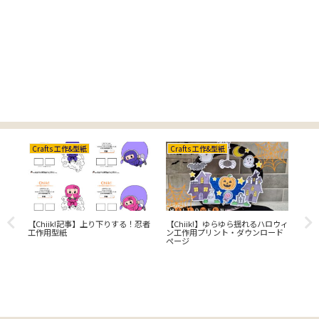
Crafts 工作&型紙
Crafts 工作&型紙
Cr
【Chiik!記事】上り下りする！忍者
【Chiik!】ゆらゆら揺れるハロウィ
【C
工作用型紙
ン工作用プリント・ダウンロード
き
he
ページ
ド