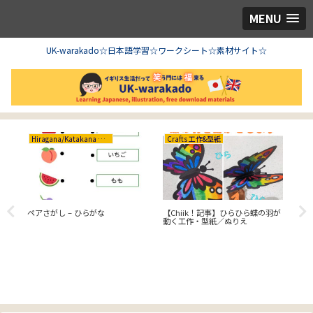
MENU
UK-warakado☆日本語学習☆ワークシート☆素材サイト☆
Hiragana/Katakana ひらがな/カタカナ
Crafts 工作&型紙
GC
ペアさがし – ひらがな
【Chiik！記事】ひらひら蝶の羽が
GCS
動く工作・型紙／ぬりえ
mate