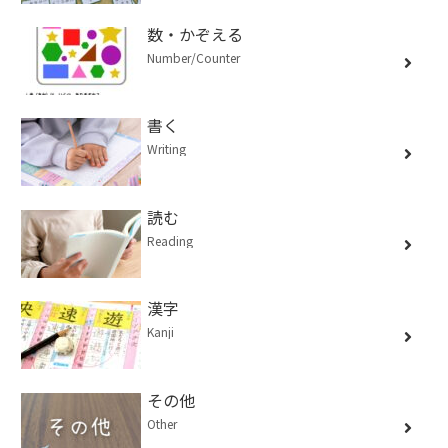
数・かぞえる
Number/Counter
書く
Writing
読む
Reading
漢字
Kanji
その他
Other