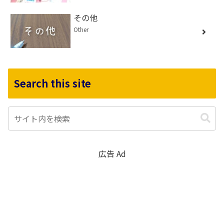
その他
Other
Search this site
広告 Ad