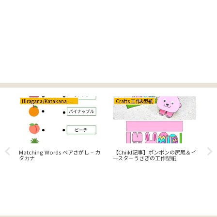
Hiragana/Katakana ひらがな/カタカナ
Crafts 工作&型紙
畑
Matching Words ペアさがし – カ
【Chiik!記事】ポンポンの尻尾＆イ
ペア
タカナ
ースターうさぎの工作型紙