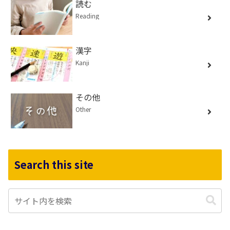
読む
Reading
漢字
Kanji
その他
Other
Search this site