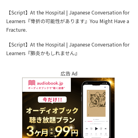
【Script】At the Hospital | Japanese Conversation for
Learners『骨折の可能性があります』You Might Have a
Fracture.
【Script】At the Hospital | Japanese Conversation for
Learners『肺炎かもしれません』
広告 Ad