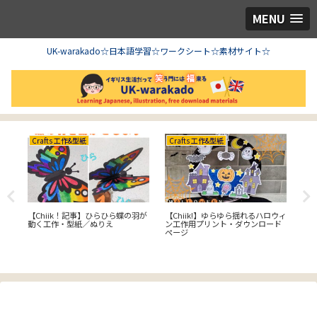
MENU
UK-warakado☆日本語学習☆ワークシート☆素材サイト☆
Crafts 工作&型紙
Crafts 工作&型紙
Cr
【Chiik！記事】ひらひら蝶の羽が
【Chiik!】ゆらゆら揺れるハロウィ
工
動く工作・型紙／ぬりえ
ン工作用プリント・ダウンロード
名
ページ