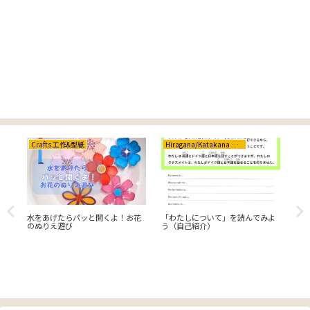
Crafts 工作&型紙
Hiragana/Katakana ひらがな/カタカナ
Cr
水をあげたらパッと開くよ！お花
「わたしについて」を読んでみよ
家
のぬりえ遊び
う（自己紹介）
し