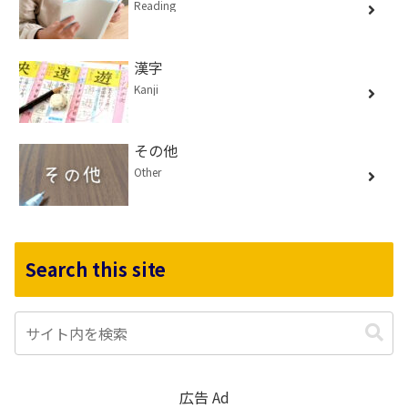
Reading
漢字
Kanji
その他
Other
Search this site
広告 Ad