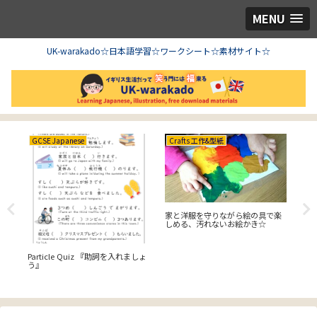
MENU
UK-warakado☆日本語学習☆ワークシート☆素材サイト☆
GCSE Japanese
Crafts 工作&型紙
Cr
家と洋服を守りながら絵の具で楽
【C
しめる、汚れないお絵かき☆
動
Particle Quiz 『助詞を入れましょ
う』