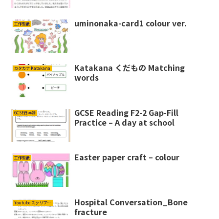
uminonaka-card1 colour ver.
工作型紙
Katakana くだもの Matching
カタカナ Katakana
words
GCSE Reading F2-2 Gap-Fill
GCSE日本語
Practice – A day at school
Easter paper craft – colour
工作型紙
Hospital Conversation_Bone
Youtube スクリプト Script
fracture