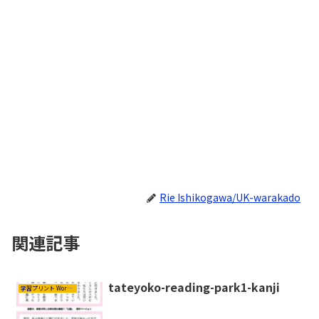
Rie Ishikogawa/UK-warakado
関連記事
tateyoko-reading-park1-kanji
学習プリント Worksheets