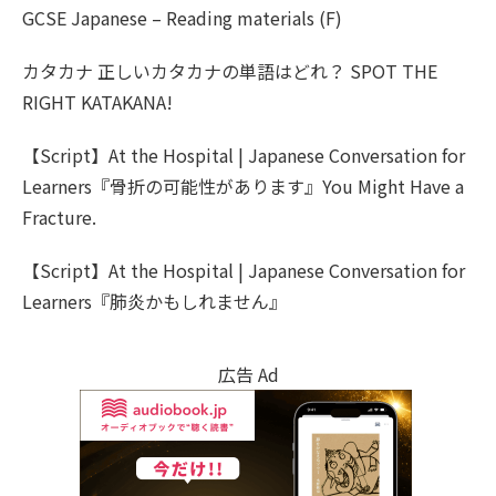
GCSE Japanese – Reading materials (F)
カタカナ 正しいカタカナの単語はどれ？ SPOT THE
RIGHT KATAKANA!
【Script】At the Hospital | Japanese Conversation for
Learners『骨折の可能性があります』You Might Have a
Fracture.
【Script】At the Hospital | Japanese Conversation for
Learners『肺炎かもしれません』
広告 Ad