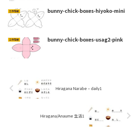
bunny-chick-boxes-hiyoko-mini
工作型紙
bunny-chick-boxes-usag2-pink
工作型紙
Hiragana Narabe – daily1
Hiragana/Anaume 生活1