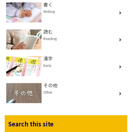
書く
Writing
読む
Reading
漢字
Kanji
その他
Other
Search this site