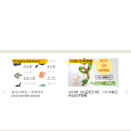
Hiragana/Katakana ひらがな/カタカナ
Crafts 工作&型紙
Cr
び
ならべかえ／カタカナ
2025年【お正月工作】 ヘビの紙工
【C
unscramble words
作&科学実験
♪