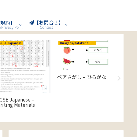
【お問合せ】
用規約】
Terms of Use/Privacy Policy
Contact
GCSE Japanese
Hiragana/Katakana ひらがな/カタカナ
Crafts 工
ペアさがし – ひらがな
手づく
ンダー
CSE Japanese –
riting Materials