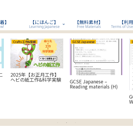
着】
【にほんご】
【無料素材】
【利
w!
Learning Japanese
Free Materials
Crafts 工作&型紙
GCSE Japanese
こ
2025年【お正月工作】
ヘビの紙工作&科学実験
GCSE Japanese –
Reading materials (H)
G
W