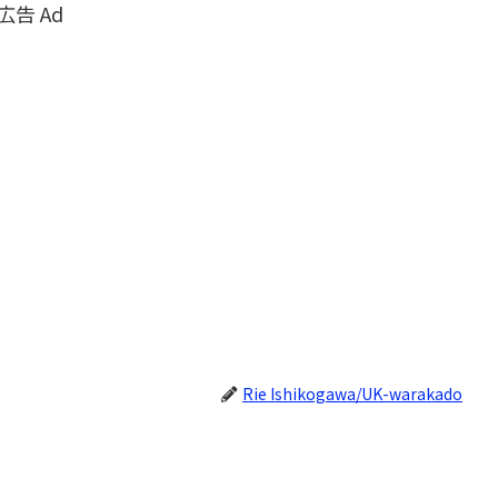
広告 Ad
Rie Ishikogawa/UK-warakado