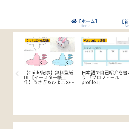
【ホーム】
【新
Ne
Home
Crafts 工作&型紙
Vocabulary 語彙
【Chiik!記事】無料型紙
日本語で自己紹介を書
DL【イースター紙工
う 「プロフィール
同じ文章
作】うさぎ＆ひよこのギ
profile1」
公園
フトボックス