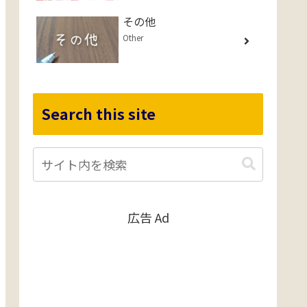
その他
Other
Search this site
広告 Ad