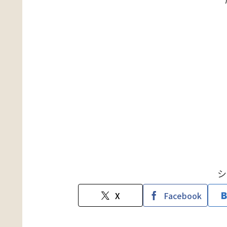
シ
X
Facebook