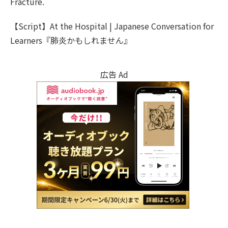
Fracture.
【Script】At the Hospital | Japanese Conversation for
Learners『肺炎かもしれません』
広告 Ad