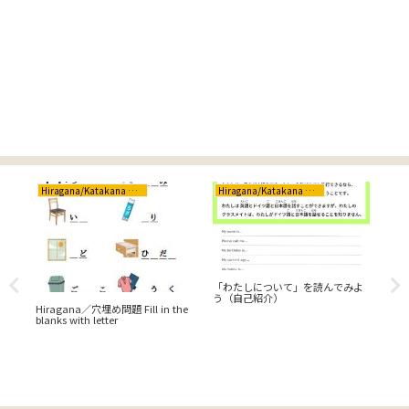
Hiragana/Katakana ひらがな/カタカナ
Hiragana/Katakana ひらがな/カタカナ
Cr
「わたしについて」を読んでみよ
水
う（自己紹介）
の
Hiragana／穴埋め問題 Fill in the
blanks with letter