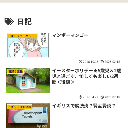
日記
マンボーマンゴー
イギリスで出産＆育児
2018.10.15
2023.02.18
イースターホリデー★5歳児＆2歳
日記＆記録
児と過ごす、忙しくも楽しい2週
間＜後編＞
2017.04.27
2023.02.18
イギリスで膀胱炎？腎盂腎炎？
イギリス情報全般