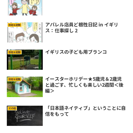
アパレル店員ど根性日記 in イギリ
日記＆記録
ス：仕事探し 2
イギリスの子ども用ブランコ
日記＆記録
イースターホリデー★5歳児＆2歳児
日記＆記録
と過ごす、忙しくも楽しい2週間＜後
編＞
「日本語ネイティブ」ということに自
その他
信をもって