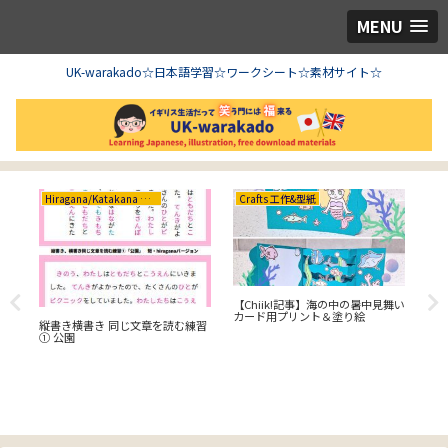
MENU
UK-warakado☆日本語学習☆ワークシート☆素材サイト☆
Hiragana/Katakana ひらがな/カタカナ
Crafts 工作&型紙
【Chiik!記事】海の中の暑中見舞い
Mat
カード用プリント＆塗り絵
タ
縦書き横書き 同じ文章を読む練習
① 公園
しょ