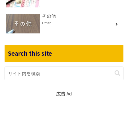
その他
Other
Search this site
広告 Ad