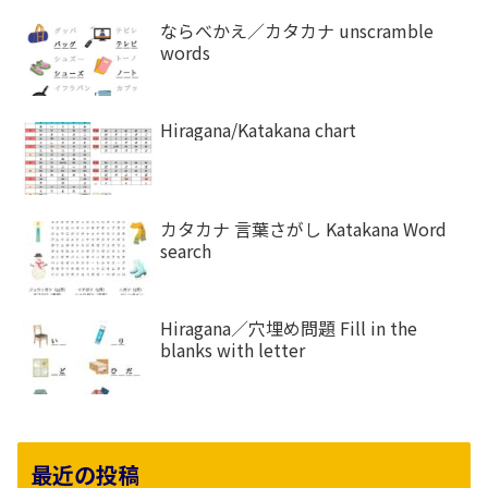
ならべかえ／カタカナ unscramble
words
Hiragana/Katakana chart
カタカナ 言葉さがし Katakana Word
search
Hiragana／穴埋め問題 Fill in the
blanks with letter
最近の投稿