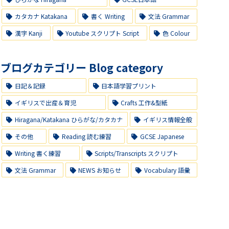
カタカナ Katakana
書く Writing
文法 Grammar
漢字 Kanji
Youtube スクリプト Script
色 Colour
ブログカテゴリー Blog category
日記＆記録
日本語学習プリント
イギリスで出産＆育児
Crafts 工作&型紙
Hiragana/Katakana ひらがな/カタカナ
イギリス情報全般
その他
Reading 読む練習
GCSE Japanese
Writing 書く練習
Scripts/Transcripts スクリプト
文法 Grammar
NEWS お知らせ
Vocabulary 語彙