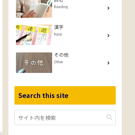
Reading
漢字
Kanji
その他
Other
Search this site