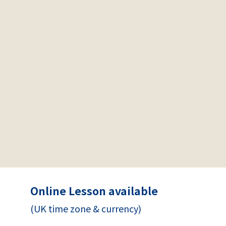
Online Lesson available
(UK time zone & currency)