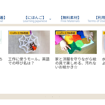
着】
【にほんご】
【無料素材】
【利
w!
Learning Japanese
Free Materials
Crafts 工作&型紙
Crafts 工作&型紙
ち
工作に使うモール。英語
家と洋服を守りながら絵
での呼び名は？
の具で楽しめる、汚れな
いお絵かき☆