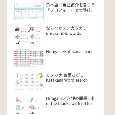
日本語で自己紹介を書こう
「プロフィール profile1」
ならべかえ／カタカナ
unscramble words
Hiragana/Katakana chart
カタカナ 言葉さがし
Katakana Word search
Hiragana／穴埋め問題 Fill
in the blanks with letter