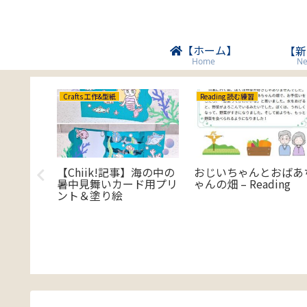
【ホーム】
【新
Ne
Home
Crafts 工作&型紙
Reading 読む練習
さがし
【Chiik!記事】海の中の
おじいちゃんとおばあ
search
暑中見舞いカード用プリ
ゃんの畑 – Reading
ント＆塗り絵