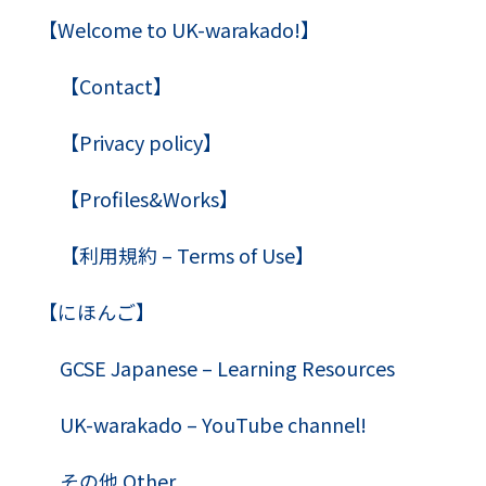
【Welcome to UK-warakado!】
【Contact】
【Privacy policy】
【Profiles&Works】
【利用規約 – Terms of Use】
【にほんご】
GCSE Japanese – Learning Resources
UK-warakado – YouTube channel!
その他 Other