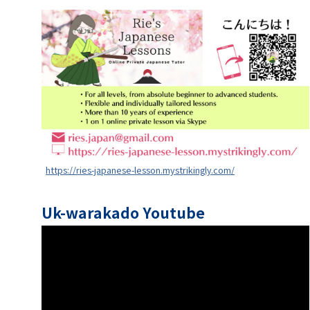
https://ries-japanese-lesson.mystrikingly.com/
Uk-warakado Youtube
動
画
プ
レ