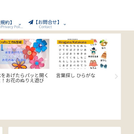
【お問合せ】
用規約】
Terms of Use/Privacy Policy
Contact
Crafts 工作&型紙
Hiragana/Katakana ひらがな/カタカナ
Crafts 工
水をあげたらパッと開く
言葉探し ひらがな
【Chi
よ！お花のぬりえ遊び
スで遊
エッグ