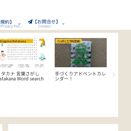
【お問合せ】
用規約】
Terms of Use/Privacy Policy
Contact
Hiragana/Katakana ひらがな/カタカナ
Crafts 工作&型紙
Crafts 工
カタカナ 言葉さがし
手づくりアドベントカレ
【Chi
atakana Word search
ンダー！
する！