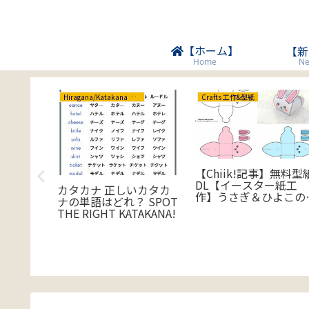
【ホーム】
【新
Ne
Home
Hiragana/Katakana ひらがな/カタカナ
Crafts 工作&型紙
】ひらひ
【Chiik!記事】無料型
工作・型
DL【イースター紙工
カタカナ 正しいカタカ
作】うさぎ＆ひよこの
ナの単語はどれ？ SPOT
フトボックス
THE RIGHT KATAKANA!