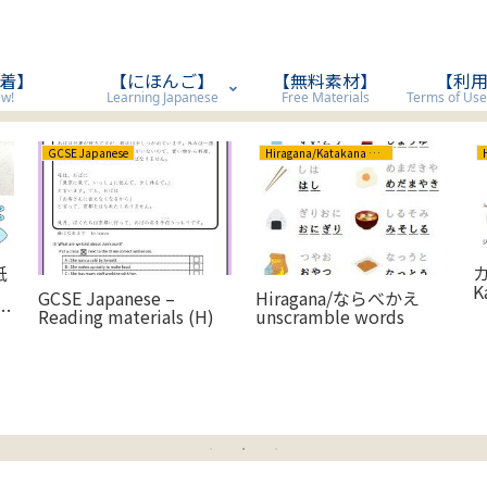
着】
【にほんご】
【無料素材】
【利
w!
Learning Japanese
Free Materials
GCSE Japanese
Hiragana/Katakana ひらがな/カタカナ
紙
K
GCSE Japanese –
Hiragana/ならべかえ
ギ
Reading materials (H)
unscramble words