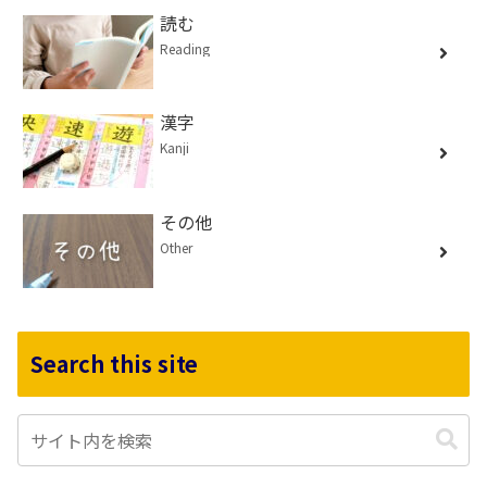
読む
Reading
漢字
Kanji
その他
Other
Search this site