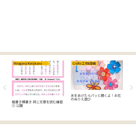
Hiragana/Katakana ひらがな/カタカナ
Crafts 工作&型紙
Cr
イー
水をあげたらパッと開くよ！お花
【C
の
のぬりえ遊び
工
縦書き横書き 同じ文章を読む練習
① 公園