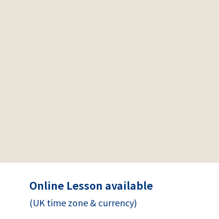
Online Lesson available
(UK time zone & currency)