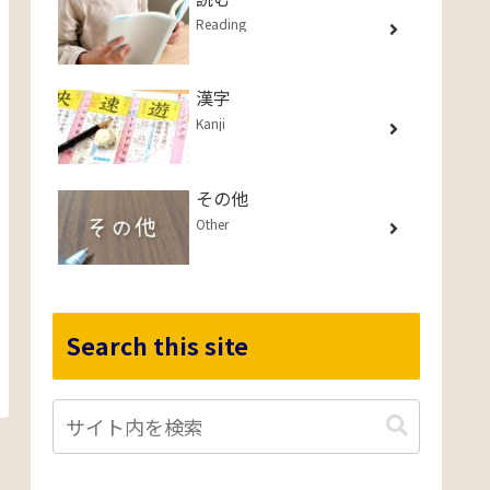
Reading
漢字
Kanji
その他
Other
Search this site