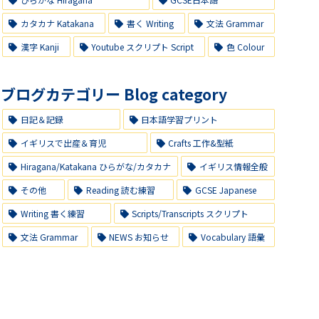
カタカナ Katakana
書く Writing
文法 Grammar
漢字 Kanji
Youtube スクリプト Script
色 Colour
ブログカテゴリー Blog category
日記＆記録
日本語学習プリント
イギリスで出産＆育児
Crafts 工作&型紙
Hiragana/Katakana ひらがな/カタカナ
イギリス情報全般
その他
Reading 読む練習
GCSE Japanese
Writing 書く練習
Scripts/Transcripts スクリプト
文法 Grammar
NEWS お知らせ
Vocabulary 語彙