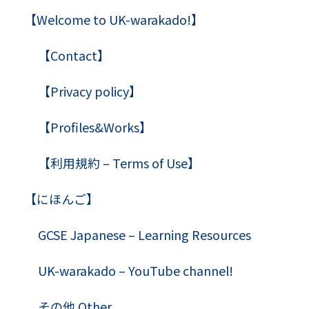
【Welcome to UK-warakado!】
【Contact】
【Privacy policy】
【Profiles&Works】
【利用規約 – Terms of Use】
【にほんご】
GCSE Japanese – Learning Resources
UK-warakado – YouTube channel!
その他 Other