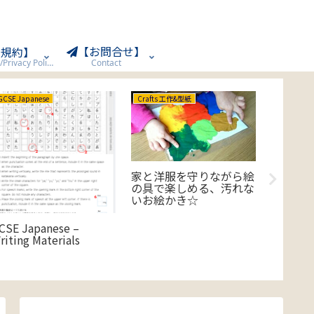
【お問合せ】
用規約】
Terms of Use/Privacy Policy
Contact
GCSE Japanese
Crafts 工作&型紙
GCSE Japa
家と洋服を守りながら絵
GCSE Ja
の具で楽しめる、汚れな
Reading 
いお絵かき☆
CSE Japanese –
riting Materials