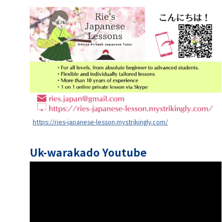
https://ries-japanese-lesson.mystrikingly.com/
Uk-warakado Youtube
動
画
プ
レ