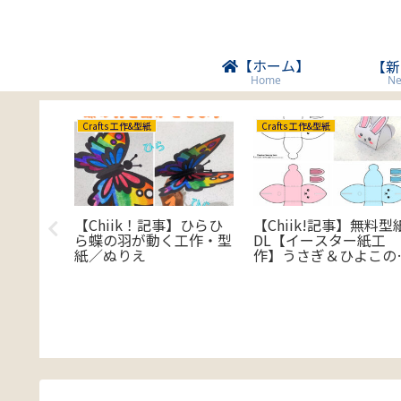
【ホーム】
【新
Ne
Home
Crafts 工作&型紙
Crafts 工作&型紙
【Chiik！記事】ひらひ
【Chiik!記事】無料型
ら蝶の羽が動く工作・型
DL【イースター紙工
らべかえ
紙／ぬりえ
作】うさぎ＆ひよこの
rds
フトボックス