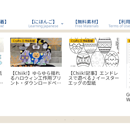
着】
【にほんご】
【無料素材】
【利
w!
Learning Japanese
Free Materials
Crafts 工作&型紙
Crafts 工作&型紙
紙
【Chiik!】ゆらゆら揺れ
【Chiik!記事】エンドレ
るハロウィン工作用プリ
スで遊べる♪イースター
ギ
ント・ダウンロードペー
エッグの型紙
ジ
G
W