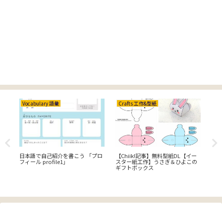
Vocabulary 語彙
Crafts 工作&型紙
Cr
日本語で自己紹介を書こう 「プロ
【Chiik!記事】無料型紙DL【イー
【C
フィール profile1」
スター紙工作】うさぎ＆ひよこの
工
ギフトボックス