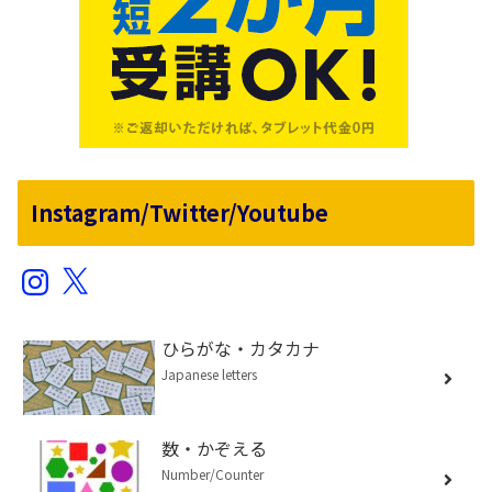
Instagram/Twitter/Youtube
Instagram
X
ひらがな・カタカナ
Japanese letters
数・かぞえる
Number/Counter