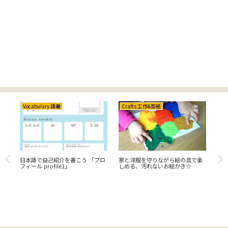
Vocabulary 語彙
Crafts 工作&型紙
Cr
 カ
日本語で自己紹介を書こう 「プロ
家と洋服を守りながら絵の具で楽
【C
フィール profile1」
しめる、汚れないお絵かき☆
カ