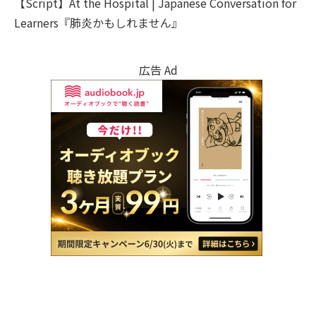
【Script】At the Hospital | Japanese Conversation for
Learners『肺炎かもしれません』
広告 Ad