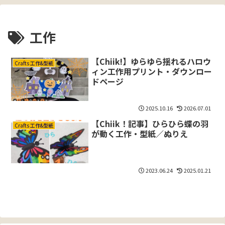
工作
【Chiik!】ゆらゆら揺れるハロウ
Crafts 工作&型紙
ィン工作用プリント・ダウンロー
ドページ
2025.10.16
2026.07.01
【Chiik！記事】ひらひら蝶の羽
Crafts 工作&型紙
が動く工作・型紙／ぬりえ
2023.06.24
2025.01.21