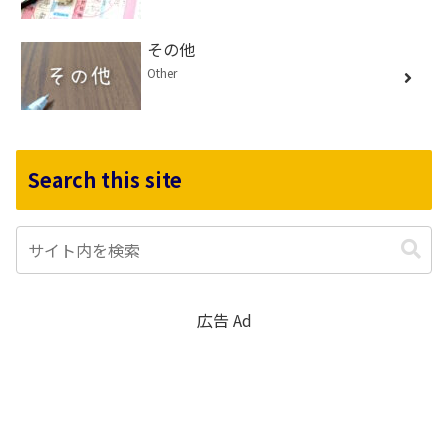
その他
Other
Search this site
広告 Ad