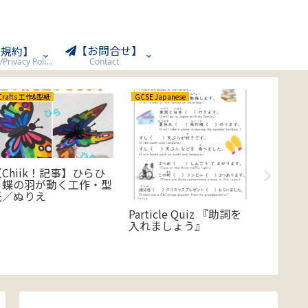
【お問合せ】
用規約】
Terms of Use/Privacy Policy
Contact
Crafts 工作&型紙
GCSE Japanese
Crafts 工
【Chiik！記事】ひらひ
【Chi
ら蝶の羽が動く工作・型
の尻尾
紙／ぬりえ
ぎの工
Particle Quiz 『助詞を
入れましょう』