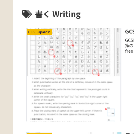
書く Writing
GCS
GCSE Japanese
GCS
策の
free