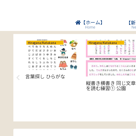
【ホーム】
【新
Ne
Home
Hiragana/Katakana ひらがな/カタカナ
Hiragana/Katakana ひらがな/カタカナ
言葉探し ひらがな
 –
ls (F)
縦書き横書き 同じ文章
を読む練習① 公園