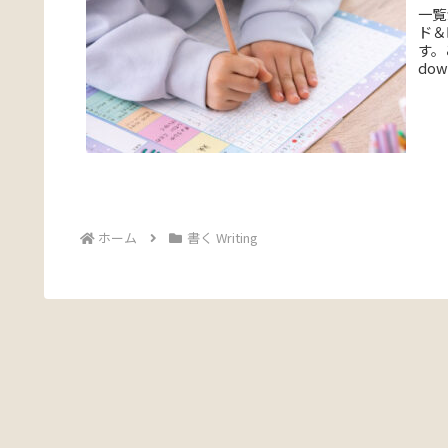
一覧
ド＆
す。
down
ホーム
書く Writing