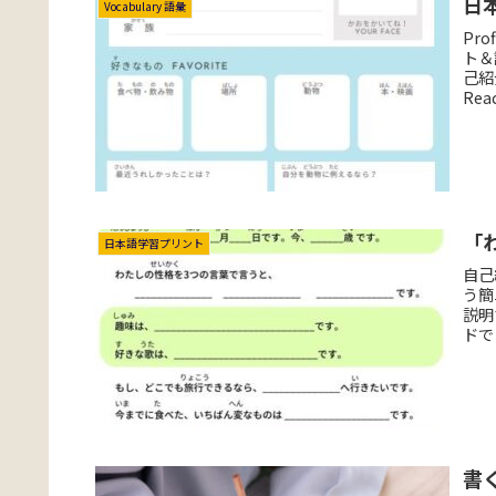
日本
Vocabulary 語彙
Pro
ト＆
己紹
Read
「わ
日本語学習プリント
自己
う簡
説明
ドで
書く