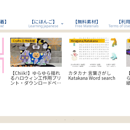
着】
【にほんご】
【無料素材】
【利
w!
Learning Japanese
Free Materials
Crafts 工作&型紙
Hiragana/Katakana ひらがな/カタカナ
【Chiik!】ゆらゆら揺れ
カタカナ 言葉さがし
るハロウィン工作用プリ
Katakana Word search
ント・ダウンロードペー
ジ