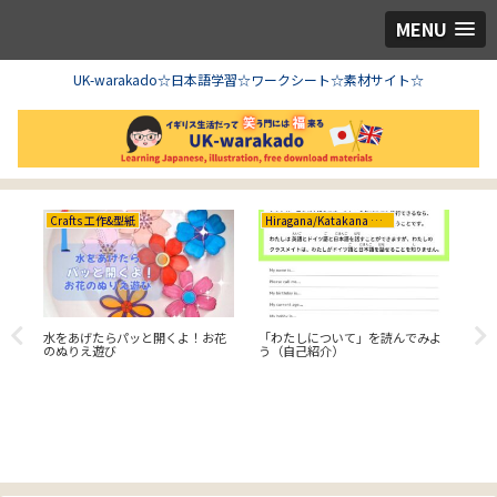
MENU
UK-warakado☆日本語学習☆ワークシート☆素材サイト☆
Crafts 工作&型紙
Hiragana/Katakana ひらがな/カタカナ
Cr
水をあげたらパッと開くよ！お花
「わたしについて」を読んでみよ
【C
のぬりえ遊び
う（自己紹介）
き
ド