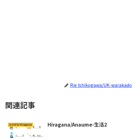
Rie Ishikogawa/UK-warakado
関連記事
Hiragana/Anaume-生活2
ひらがな Hiragana