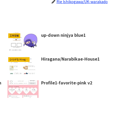
Rie Ishikogawa/UK-warakado
up-down ninjya blue1
工作型紙
Hiragana/Narabikae-House1
ひらがな Hiragana
h
Profile1-favorite-pink v2