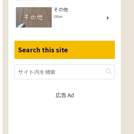
その他
Other
Search this site
広告 Ad