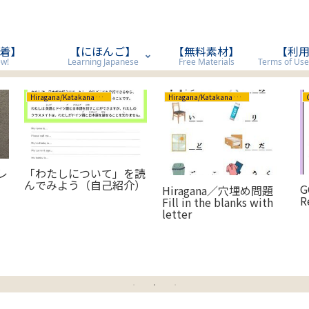
着】
【にほんご】
【無料素材】
【利
w!
Learning Japanese
Free Materials
Hiragana/Katakana ひらがな/カタカナ
Hiragana/Katakana ひらがな/カタカナ
レ
「わたしについて」を読
んでみよう（自己紹介）
G
Hiragana／穴埋め問題
R
Fill in the blanks with
letter