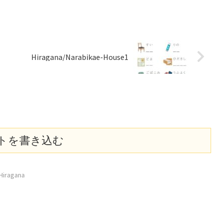
Hiragana/Narabikae-House1
トを書き込む
iragana