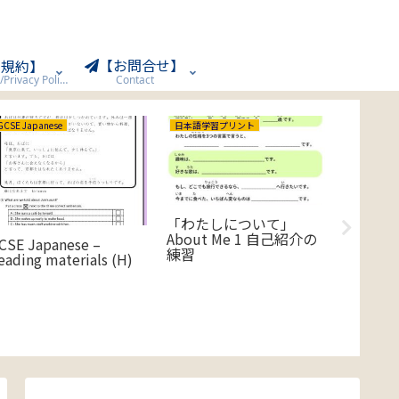
【お問合せ】
用規約】
Terms of Use/Privacy Policy
Contact
GCSE Japanese
日本語学習プリント
「わたしについて」
About Me 1 自己紹介の
CSE Japanese –
Hirag
練習
eading materials (H)
unscram