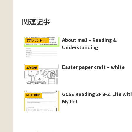
関連記事
About me1 – Reading &
学習プリント Worksheets
Understanding
Easter paper craft – white
工作型紙
GCSE Reading 3F 3-2. Life wit
GCSE日本語
My Pet