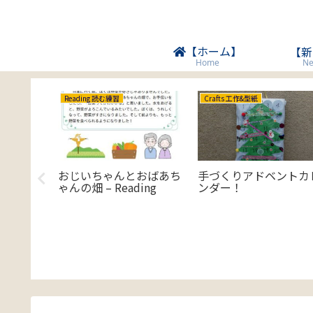
【ホーム】
【新
Ne
Home
Reading 読む練習
Crafts 工作&型紙
ds ペアさ
おじいちゃんとおばあち
手づくりアドベントカ
ゃんの畑 – Reading
ンダー！