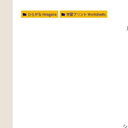
ひらがな Hiragana
学習プリント Worksheets
シ