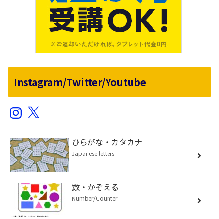
Instagram/Twitter/Youtube
Instagram
X
ひらがな・カタカナ
Japanese letters
数・かぞえる
Number/Counter