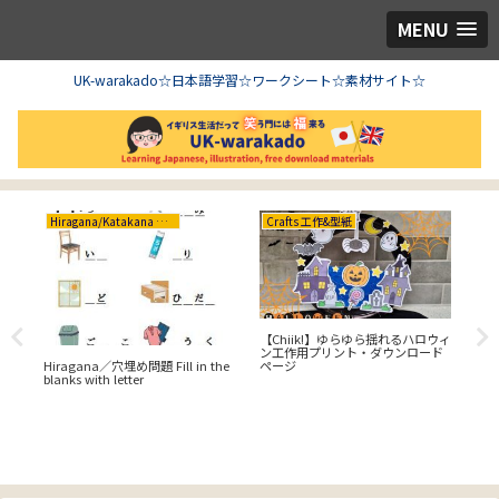
MENU
UK-warakado☆日本語学習☆ワークシート☆素材サイト☆
Hiragana/Katakana ひらがな/カタカナ
Crafts 工作&型紙
舞い
【Chiik!】ゆらゆら揺れるハロウィ
カタカ
ン工作用プリント・ダウンロード
Wor
Hiragana／穴埋め問題 Fill in the
ページ
blanks with letter