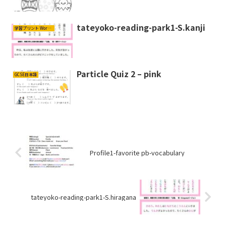
tateyoko-reading-park1-S.kanji
学習プリント Worksheets
Particle Quiz 2 – pink
GCSE日本語
Profile1-favorite pb-vocabulary
tateyoko-reading-park1-S.hiragana