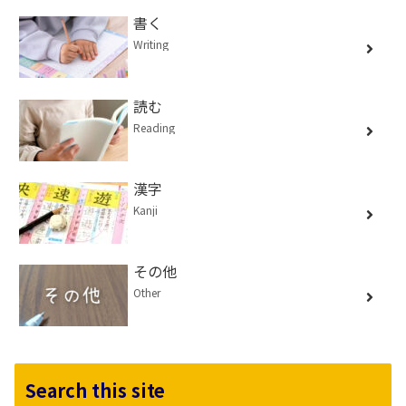
書く
Writing
読む
Reading
漢字
Kanji
その他
Other
Search this site