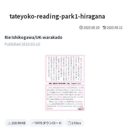
tateyoko-reading-park1-hiragana
2023.03.10
2023.03.11
Rie Ishikogawa/UK-warakado
Published 2023-03-10
218.99 KB
3970 ダウンロード
1 Files