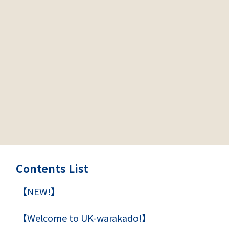
Contents List
【NEW!】
【Welcome to UK-warakado!】