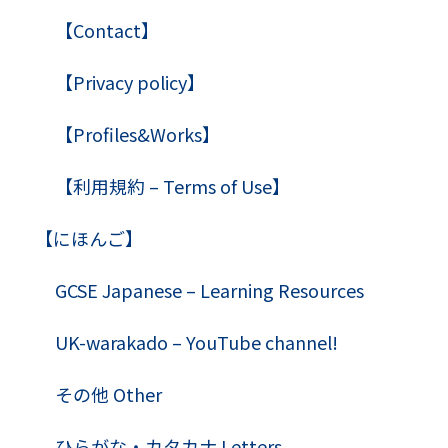
【Contact】
【Privacy policy】
【Profiles&Works】
【利用規約 – Terms of Use】
【にほんご】
GCSE Japanese – Learning Resources
UK-warakado – YouTube channel!
その他 Other
ひらがな・カタカナ Letters