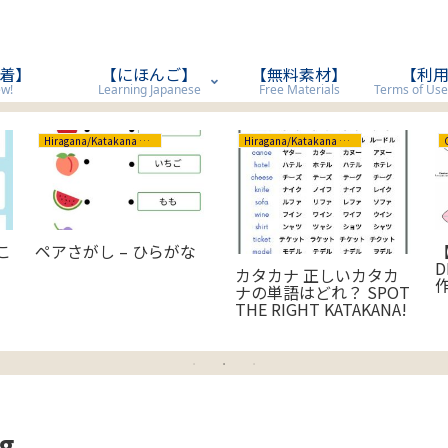
着】
【にほんご】
【無料素材】
【利
w!
Learning Japanese
Free Materials
Hiragana/Katakana ひらがな/カタカナ
Hiragana/Katakana ひらがな/カタカナ
こ
ペアさがし – ひらがな
【
カタカナ 正しいカタカ
ナの単語はどれ？ SPOT
THE RIGHT KATAKANA!
pg