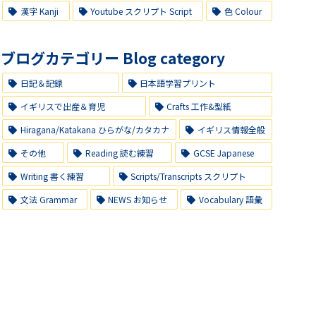
漢字 Kanji
Youtube スクリプト Script
色 Colour
ブログカテゴリー Blog category
日記＆記録
日本語学習プリント
イギリスで出産＆育児
Crafts 工作&型紙
Hiragana/Katakana ひらがな/カタカナ
イギリス情報全般
その他
Reading 読む練習
GCSE Japanese
Writing 書く練習
Scripts/Transcripts スクリプト
文法 Grammar
NEWS お知らせ
Vocabulary 語彙