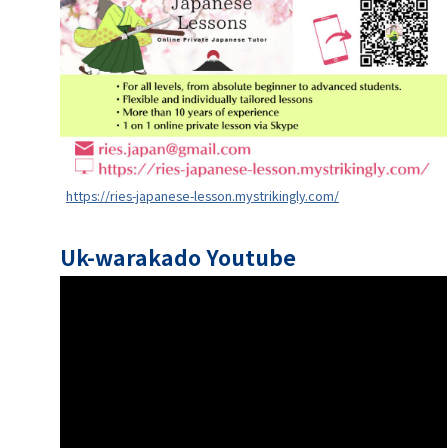
https://ries-japanese-lesson.mystrikingly.com/
Uk-warakado Youtube
動
画
プ
レ
ー