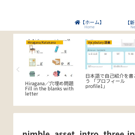
【ホーム】
【新
Ne
Home
Hiragana/Katakana ひらがな/カタカナ
Vocabulary 語彙
ながら絵
日本語で自己紹介を書
、汚れな
う 「プロフィール
Hiragana／穴埋め問題
profile1」
Fill in the blanks with
letter
nimble_asset_intro_three.j