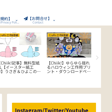
【お問合せ】
用規約】
Terms of Use/Privacy Policy
Contact
Crafts 工作&型紙
Crafts 工作&型紙
Crafts 工
Chiik!記事】無料型紙
【Chiik!】ゆらゆら揺れ
手づく
DL【イースター紙工
るハロウィン工作用プリ
ンダー
作】うさぎ＆ひよこのギ
ント・ダウンロードペー
フトボックス
ジ
Instagram/Twitter/Youtube