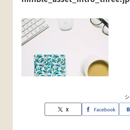
シ
X
Facebook