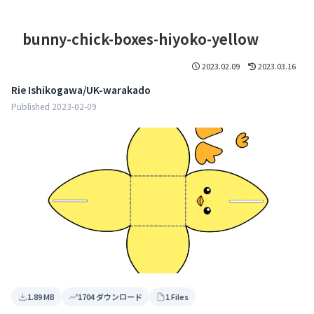
bunny-chick-boxes-hiyoko-yellow
2023.02.09
2023.03.16
Rie Ishikogawa/UK-warakado
Published 2023-02-09
1.89 MB
1704 ダウンロード
1 Files