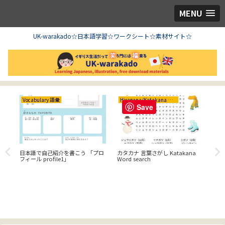
MENU
UK-warakado☆日本語学習☆ワークシート☆素材サイト☆
Crafts 工作&型紙
Hiragana/Katakana ひらがな/カタカナ
GC
Save
【Chiik!】3Dイリュージョン工作
Matching Words ペアさがし – カ
を作ろう！プリント・ダウンロー
タカナ
GCS
ドページ
mat