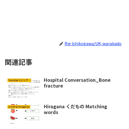
Rie Ishikogawa/UK-warakado
関連記事
Hospital Conversation_Bone
Youtube スクリプト Script
fracture
Hiragana くだもの Matching
ひらがな Hiragana
words