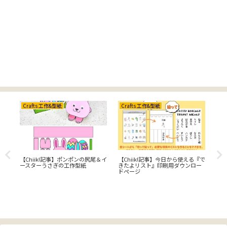
Crafts 工作&型紙
Crafts 工作&型紙
Cr
羽が
【Chiik!記事】ポンポンの尻尾＆イ
【Chiik!記事】今日から使える『で
家
ースターうさぎの工作型紙
きたよリスト』印刷用ダウンロー
し
ドページ