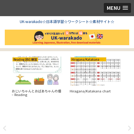
MENU
UK-warakado☆日本語学習☆ワークシート☆素材サイト☆
Reading 読む練習
Hiragana/Katakana ひらがな/カタカナ
び
おじいちゃんとおばあちゃんの畑
Hiragana/Katakana chart
– Reading
Hir
blan