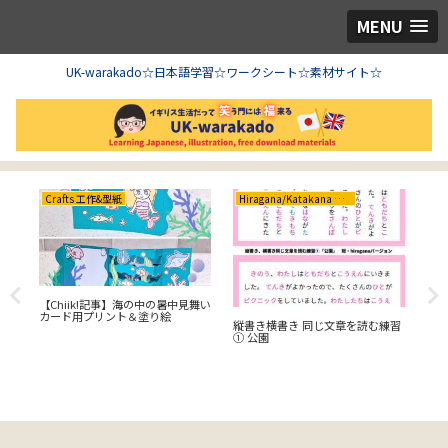
MENU
UK-warakado☆日本語学習☆ワークシート☆素材サイト☆
Crafts 工作&型紙
Hiragana/Katakana ひらがな/カタカナ
【Chiik!記事】海の中の暑中見舞い
Hir
カード用プリント＆塗り絵
縦書き横書き 同じ文章を読む練習
① 公園
しょ