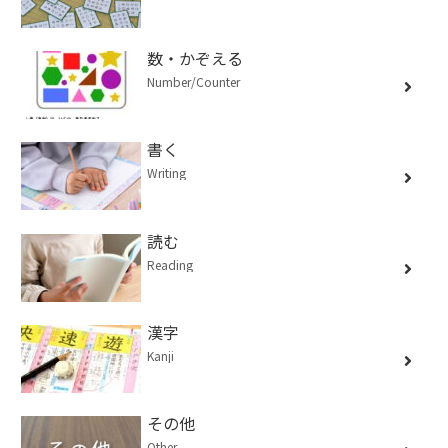
数・かぞえる
Number/Counter
書く
Writing
読む
Reading
漢字
Kanji
その他
Other