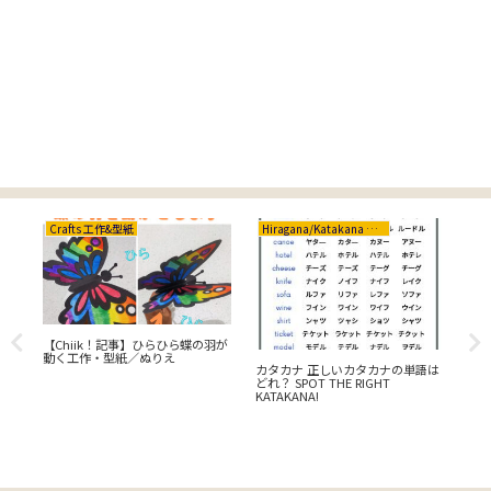
Crafts 工作&型紙
Hiragana/Katakana ひらがな/カタカナ
Cr
紙工
【Chiik！記事】ひらひら蝶の羽が
【C
動く工作・型紙／ぬりえ
を
カタカナ 正しいカタカナの単語は
ド
どれ？ SPOT THE RIGHT
KATAKANA!