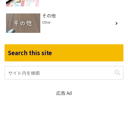
その他
Other
Search this site
広告 Ad