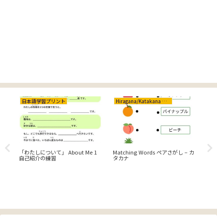
日本語学習プリント
Hiragana/Katakana ひらがな/カタカナ
Cr
「わたしについて」 About Me 1
Matching Words ペアさがし – カ
水
自己紹介の練習
タカナ
の