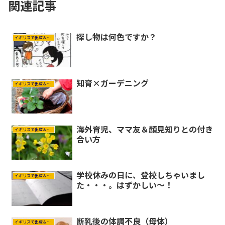
関連記事
探し物は何色ですか？
イギリスで出産＆育児
知育×ガーデニング
イギリスで出産＆育児
海外育児、ママ友＆顔見知りとの付き
イギリスで出産＆育児
合い方
学校休みの日に、登校しちゃいまし
イギリスで出産＆育児
た・・・。はずかしい～！
断乳後の体調不良（母体）
イギリスで出産＆育児