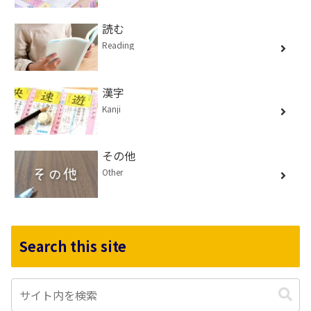
読む
Reading
漢字
Kanji
その他
Other
Search this site