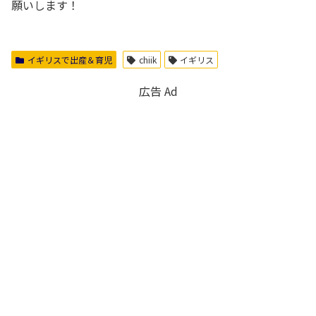
願いします！
イギリスで出産＆育児
chiik
イギリス
広告 Ad