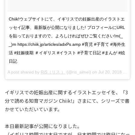
Chiik!ウェブサイトにて、イギリスでの妊娠出産のイラストエ
ッセイ記事、最新版が公開になりました! プロフィールにURL
を貼っておりますので、よろしければぜひご覧ください!m(_
_)m https://chiik.jp/articles/adxPs.amp #育児 #子育て #海外生
活 #妊娠後期 ＃イギリス #イラスト #子育て日記 #まんが #絵
日記
A post shared by
RiS（リス ）
(@ris_aimei) on
Jul 20, 2018 at 1:34pm PDT
イギリスでの妊娠出産に関するイラストエッセイを、「3
分で読める知育マガジン Chiik!」さまにて、シリーズで書
かせていただいています。
本日最新記事が公開になりました。
（イギリス時間では本日ですが、日本時間では昨日になっ