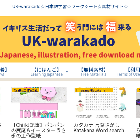
UK-warakado☆日本語学習☆ワークシート☆素材サイト☆
着】
【にほんご】
【無料素材】
【利
w!
Learning Japanese
Free Materials
Crafts 工作&型紙
Hiragana/Katakana ひらがな/カタカナ
さ
【Chiik!記事】ポンポン
カタカナ 言葉さがし
の尻尾＆イースターうさ
Katakana Word search
ぎの工作型紙