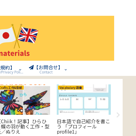
【お問合せ】
用規約】
Terms of Use/Privacy Policy
Contact
Crafts 工作&型紙
Vocabulary 語彙
Crafts 工
【Chiik！記事】ひらひ
日本語で自己紹介を書こ
【Chii
ら蝶の羽が動く工作・型
う 「プロフィール
ョン工
紙／ぬりえ
profile1」
ント・