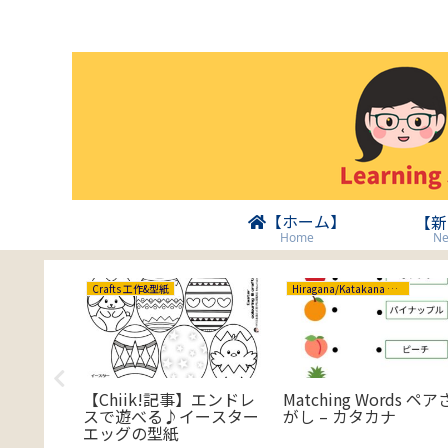
【ホーム】
【新
Ne
Home
Crafts 工作&型紙
Hiragana/Katakana ひらがな/カタカナ
タカナ
【Chiik!記事】エンドレ
Matching Words ペア
rds
スで遊べる♪イースター
がし – カタカナ
エッグの型紙