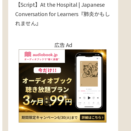
【Script】At the Hospital | Japanese
Conversation for Learners『肺炎かもし
れません』
広告 Ad