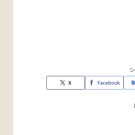
シ
X
Facebook