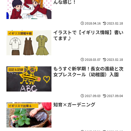
んな感じ！
2018.04.16
2023.02.18
イラストで【イギリス情報】書い
イギリス情報全般
てます♪
2018.03.07
2023.02.18
もうすぐ新学期！長女の進級と次
日記＆記録
女プレスクール（幼稚園）入園
2017.09.03
2017.09.04
知育×ガーデニング
イギリスで出産＆育児