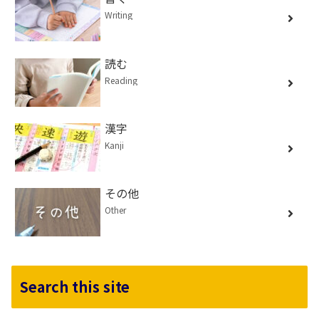
Writing
読む
Reading
漢字
Kanji
その他
Other
Search this site