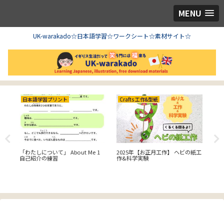
MENU
UK-warakado☆日本語学習☆ワークシート☆素材サイト☆
日本語学習プリント
Crafts 工作&型紙
Cr
『で
「わたしについて」 About Me 1
2025年【お正月工作】 ヘビの紙工
【C
ー
自己紹介の練習
作&科学実験
工