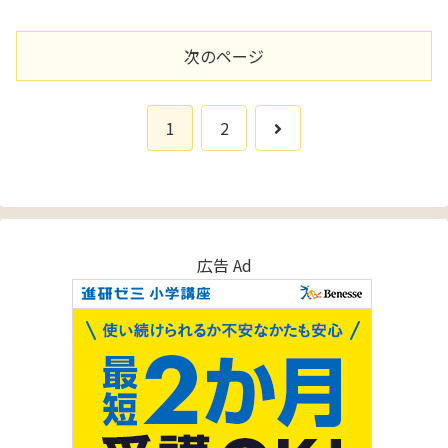
次のページ
次
1
2
へ
広告 Ad